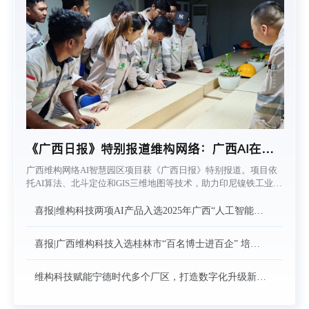
《广西日报》特别报道维构网络：广西AI在印
尼当“向导”
广西维构网络AI智慧园区项目获《广西日报》特别报道。项目依
托AI算法、北斗定位和GIS三维地图等技术，助力印尼镍铁工业园
区提升物流调度效率与安全管控水平，展现广西数字技术服务东
盟市场的创新成果。
喜报|维构科技两项AI产品入选2025年广西“人工智能
+制造”产品名单！
喜报|广西维构科技入选桂林市“百名博士进百企” 培育
库名单
维构科技赋能宁德时代多个厂区，打造数字化升级新标
杆