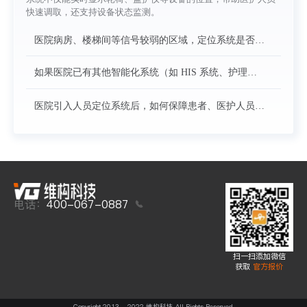
备使用状态、续航提醒等功能吗？
快速调取，还支持设备状态监测。
医院病房、楼梯间等信号较弱的区域，定位系统是否能
正常工作？是否需要额外增加设备来覆盖？
如果医院已有其他智能化系统（如 HIS 系统、护理系
统），你们的定位系统能实现数据互通吗？对接过程复
杂吗？
医院引入人员定位系统后，如何保障患者、医护人员的
隐私数据安全？是否符合医疗行业的数据合规要求？
电话：
400-067-0887
扫一扫添加微信
获取
官方报价
Copyright 2013 - 2022 维构科技 All Rights Reserved.