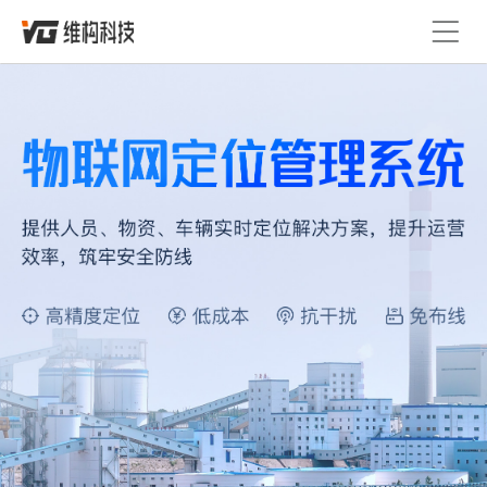
首页
定位技术
精准融合定位
产品服务
定位平台
解决方案
人员定位系统
精选案例
定位设备
蓝牙信标
Lora基站
关于维构
人员定位卡
定位手环
定位安全帽