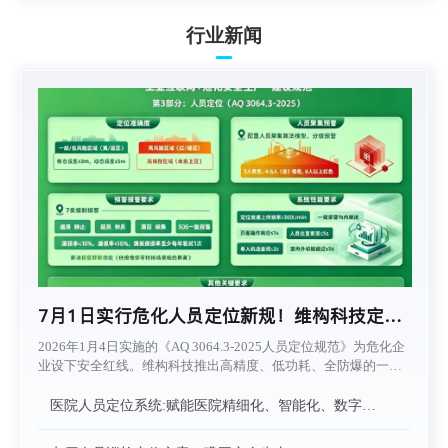
行业新闻
7月1日实行危化人员定位新规！维构科技定位
系统助力企业降本增效
2026年1月4日实施的《AQ 3064.3-2025人员定位规范》为危化企
业设下安全红线。维构科技推出高精度、低功耗、全防爆的一体
化融合定位方案，兼容新旧系统，支持UWB/蓝牙/北斗多模协
同，亚米级定位覆盖高风险区，低成本快速升级，助企业一个月
医院人员定位系统:赋能医院精细化、智能化、数字化
转型
内合规达标，实现“事前防控”。