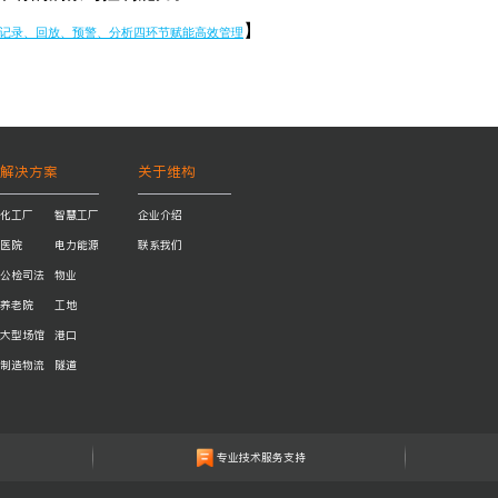
】
记录、回放、预警、分析四环节赋能高效管理
解决方案
关于维构
化工厂
智慧工厂
企业介绍
医院
电力能源
联系我们
公检司法
物业
养老院
工地
大型场馆
港口
制造物流
隧道
专业技术服务支持