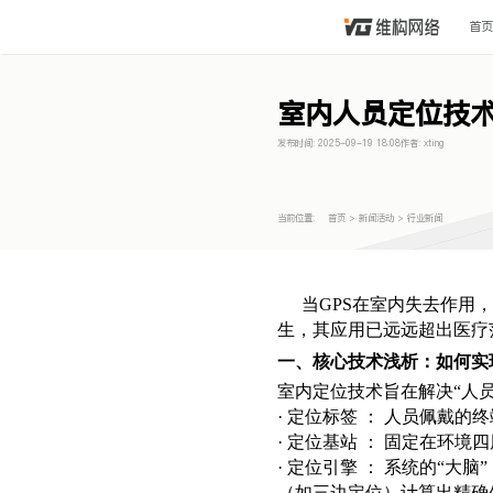
首页
室内人员定位技
发布时间:
2025-09-19 18:08
作者:
xting
当前位置:
首页
>
新闻活动
>
行业新闻
当GPS在室内失去作用
生，其应用已远远超出医疗
一、核心技
术浅析：如何实
室内定位技术旨在解决“人
· 定位标签 ： 人员佩戴
· 定位基站 ： 固定在环
· 定位引擎 ： 系统的“
（如三边定位）计算出精确