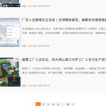
来自:
行业新闻
2026-05-23
厂区人员管理定位系统｜全域精准管控，破解安全管理难
该系统融合UWB+蓝牙技术，构建“基站+防爆终端+智慧平台”三层架构，实现1
可视、智能电子围栏、异常秒级预警、全程轨迹追溯及合规报表生成，破解高危
无据等痛点，助力化工企业安全、高效、合规运营。
来自:
行业新闻
2026-05-22
智慧工厂人员定位，四大核心能力守护工厂人员与生产安
智慧工厂人员定位系统聚焦“实时定位、智能预警、轨迹追溯、一键救援”四大能
通过三维地图动态监控、电子围栏预警、全时轨迹存证与应急联动响应，实现事
升安全合规水平与应急效率。
来自:
行业新闻
2026-05-15
1
2
3
4
5
...
40