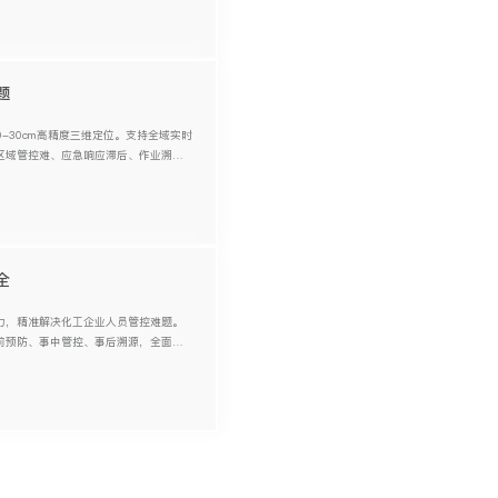
题
0-30cm高精度三维定位。支持全域实时
区域管控难、应急响应滞后、作业溯源
全
力，精准解决化工企业人员管控难题。
前预防、事中管控、事后溯源，全面提