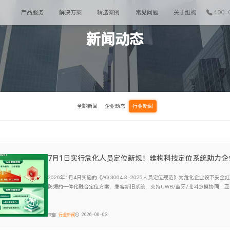
产品服务
解决方案
精选案例
常见问题
关于维构
400-
新闻动态
全部新闻
企业动态
行业新闻
7月1日实行危化人员定位新规！维构科技定位系统助力企
2026年1月4日实施的《AQ 3064.3-2025人员定位规范》为危化企业设下
防爆的一体化融合定位方案，兼容新旧系统，支持UWB/蓝牙/北斗多模协同，
级，助企业一个月内合规达标，实现“事前防控”。
来自:
行业新闻
2026-06-03