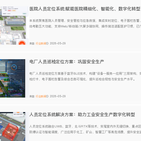
医院人员定位系统:赋能医院精细化、智能化、数字化转型
本系统聚焦医院人员管理、安全管控与应急救援，集成实时定位、电子围栏告警
动考勤五大功能，支持Web/移动端/大屏多端协同，操作简洁适配医护习惯，
院建设。
来自:
行业新闻
2026-05-29
电厂人员巡检定位方案：巩固安全生产
电厂人员巡检定位方案基于蓝牙BLE技术，构建“设备—服务—应用”三层架构
检打卡、电子围栏告警及综合态势可视化，提升巡检合规性与安全生产水平。
来自:
行业新闻
2026-05-29
人员定位系统解决方案：助力工业安全生产数字化转型
人员定位系统融合UWB、蓝牙、北斗RTK等技术，实现室内外无缝切换、重点
防爆认证与智能调度，广泛应用于化工、矿山、智慧工厂等高危场景，提升安全