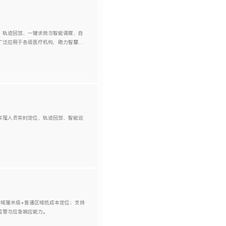
、轨迹回放、一键求救与智能调度、自
已广泛应用于各级医疗机构，助力智慧医
，实现人员实时定位、轨迹回放、智能巡
区域厘米级+普通区域低成本定位；支持
监管与应急响应能力。