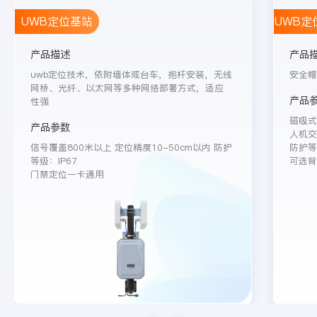
UWB定位基站
UWB定
产品描述
产品
uwb定位技术，依附墙体或台车，抱杆安装，无线
安全帽
网桥、光纤、以太网等多种网络部署方式，适应
产品
性强
磁吸式
产品参数
人机交
信号覆盖800米以上 定位精度10-50cm以内 防护
防护等级
等级：IP67

可选背
门禁定位一卡通用