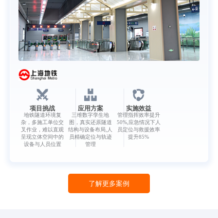
项目挑战
应用方案
实施效益
地铁隧道环境复
三维数字孪生地
管理指挥效率提升
杂，多施工单位交
图，真实还原隧道
50%,应急情况下人
叉作业，难以直观
结构与设备布局,人
员定位与救援效率
呈现立体空间中的
员精确定位与轨迹
提升85%
设备与人员位置
管理
了解更多案例