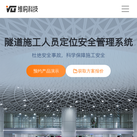
首页
定位技术
精准融合定位
隧道施工人员定位安全管理系统
产品服务
定位平台
杜绝安全事故，科学保障施工安全
解决方案
人员定位系统
预约产品演示
获取方案报价
精选案例
定位设备
蓝牙信标
Lora基站
关于维构
人员定位卡
定位手环
定位安全帽