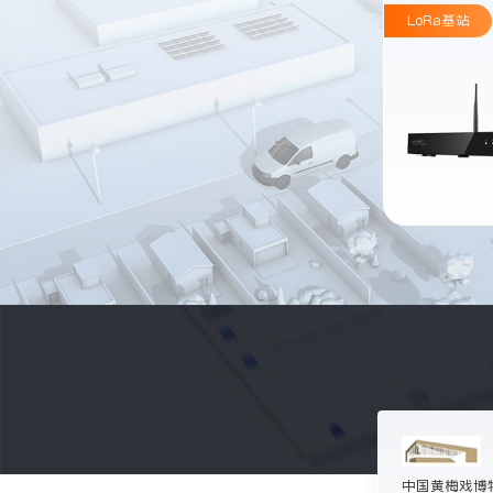
工牌
LoRa基站
产品描述
终端人员走位标签，佩戴方便，适用于多种
生产环境
产品参数
防水防爆

通过电磁兼容性检验SOS按键、声音提醒、
震动提醒、LED闪烁提醒、内置RFID
中国黄梅戏博