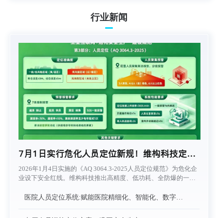
行业新闻
7月1日实行危化人员定位新规！维构科技定位
系统助力企业降本增效
2026年1月4日实施的《AQ 3064.3-2025人员定位规范》为危化企
业设下安全红线。维构科技推出高精度、低功耗、全防爆的一体
化融合定位方案，兼容新旧系统，支持UWB/蓝牙/北斗多模协
同，亚米级定位覆盖高风险区，低成本快速升级，助企业一个月
医院人员定位系统:赋能医院精细化、智能化、数字化
转型
内合规达标，实现“事前防控”。