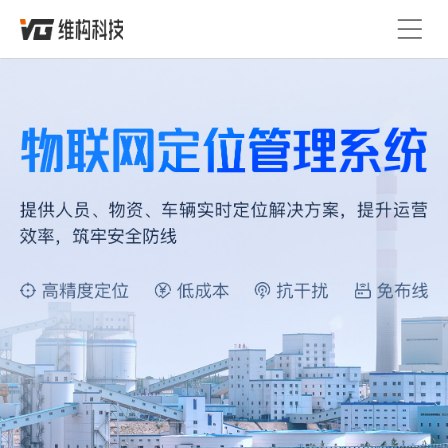
首页
定位技术
精准融合定位
产品服务
定位平台
解决方案
人员定位系统
精选案例
定位设备
蓝牙信标
Lora基站
关于维构
人员定位卡
定位手环
定位安全帽