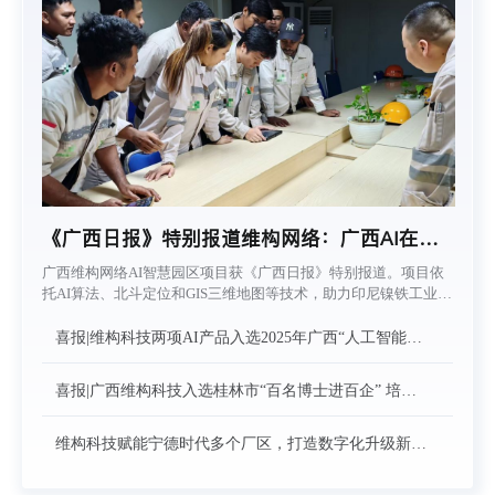
《广西日报》特别报道维构网络：广西AI在印
尼当“向导”
广西维构网络AI智慧园区项目获《广西日报》特别报道。项目依
托AI算法、北斗定位和GIS三维地图等技术，助力印尼镍铁工业园
区提升物流调度效率与安全管控水平，展现广西数字技术服务东
盟市场的创新成果。
喜报|维构科技两项AI产品入选2025年广西“人工智能
+制造”产品名单！
喜报|广西维构科技入选桂林市“百名博士进百企” 培育
库名单
维构科技赋能宁德时代多个厂区，打造数字化升级新标
杆