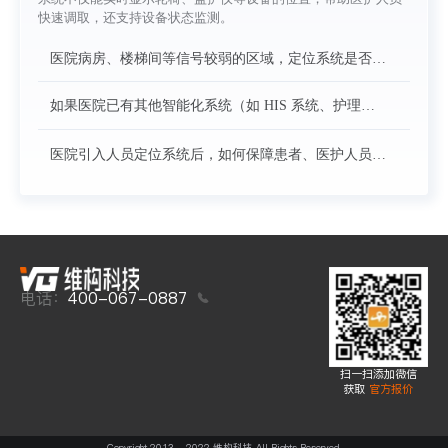
备使用状态、续航提醒等功能吗？
快速调取，还支持设备状态监测。
医院病房、楼梯间等信号较弱的区域，定位系统是否能
正常工作？是否需要额外增加设备来覆盖？
如果医院已有其他智能化系统（如 HIS 系统、护理系
统），你们的定位系统能实现数据互通吗？对接过程复
杂吗？
医院引入人员定位系统后，如何保障患者、医护人员的
隐私数据安全？是否符合医疗行业的数据合规要求？
电话：
400-067-0887
扫一扫添加微信
获取
官方报价
Copyright 2013 - 2022 维构科技 All Rights Reserved.