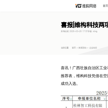
首页
喜报|维构科技两
发布时间:
2026-03-26 17:57
作者:
xting
当前位置:
首页
>
新闻活动
>
企业动态
喜讯！广西壮族自治区工业
推荐表，维构科技凭借在
空
成功入选。