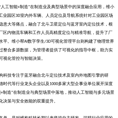
“人工智能
制造”在制造业及典型场景中的深度融合应用，维小
+
工业园区
室内外车
辆、人员定位及导航系统针对工业园区场
3D
隐患大等痛点，融合了北斗卫星定位与蓝牙室内定位技术，根
厂区内物流车辆和工作人员高精度定位与精准导航，提升了厂
水平。
维小帮
数字孪生
可视化管理平台
则构建了物理世界
AI
/3D
过整合多源数据，为管理者提供了可视化的指导中枢，助力实
可视化管控与智能决策。
构科技专注于蓝牙融合北斗定位技术及室内外地图引擎的研
德时代等行业龙头企业以及
多家大型企事业单位展开深度
1000
能
制造”在制造业与典型场景中落地，推动人工智能与多元场景
+
化决策与安全效能的双重提升。
名单，是对维构科技长期以来坚持自主研发、深耕行业应用的