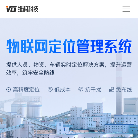
首页
定位技术
精准融合定位
产品服务
定位平台
解决方案
人员定位系统
精选案例
定位设备
蓝牙信标
Lora基站
关于维构
人员定位卡
定位手环
定位安全帽