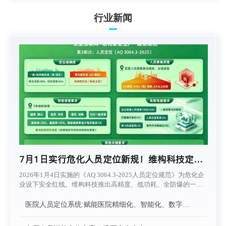
行业新闻
7月1日实行危化人员定位新规！维构科技定位
系统助力企业降本增效
2026年1月4日实施的《AQ 3064.3-2025人员定位规范》为危化企
业设下安全红线。维构科技推出高精度、低功耗、全防爆的一体
化融合定位方案，兼容新旧系统，支持UWB/蓝牙/北斗多模协
同，亚米级定位覆盖高风险区，低成本快速升级，助企业一个月
医院人员定位系统:赋能医院精细化、智能化、数字化
转型
内合规达标，实现“事前防控”。