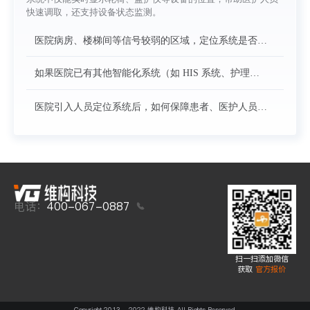
备使用状态、续航提醒等功能吗？
快速调取，还支持设备状态监测。
医院病房、楼梯间等信号较弱的区域，定位系统是否能
正常工作？是否需要额外增加设备来覆盖？
如果医院已有其他智能化系统（如 HIS 系统、护理系
统），你们的定位系统能实现数据互通吗？对接过程复
杂吗？
医院引入人员定位系统后，如何保障患者、医护人员的
隐私数据安全？是否符合医疗行业的数据合规要求？
电话：
400-067-0887
扫一扫添加微信
获取
官方报价
Copyright 2013 - 2022 维构科技 All Rights Reserved.