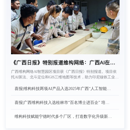
《广西日报》特别报道维构网络：广西AI在印
尼当“向导”
广西维构网络AI智慧园区项目获《广西日报》特别报道。项目依
托AI算法、北斗定位和GIS三维地图等技术，助力印尼镍铁工业园
区提升物流调度效率与安全管控水平，展现广西数字技术服务东
盟市场的创新成果。
喜报|维构科技两项AI产品入选2025年广西“人工智能
+制造”产品名单！
喜报|广西维构科技入选桂林市“百名博士进百企” 培育
库名单
维构科技赋能宁德时代多个厂区，打造数字化升级新标
杆